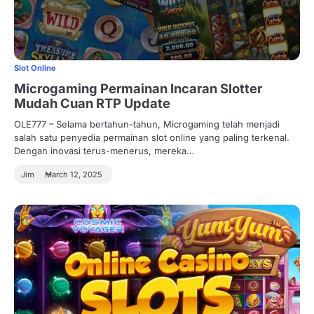
Slot Online
Microgaming Permainan Incaran Slotter
Mudah Cuan RTP Update
OLE777 – Selama bertahun-tahun, Microgaming telah menjadi
salah satu penyedia permainan slot online yang paling terkenal.
Dengan inovasi terus-menerus, mereka…
Jim
March 12, 2025