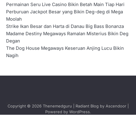
n
Permainan Seru Live Casino Bikin Betah Main Tiap Hari
Perburuan Jackpot Besar yang Bikin Deg-deg di Mega
a
Moolah
v
Strike Ikan Besar dan Harta di Danau Big Bass Bonanza
Madame Destiny Megaways Ramalan Misterius Bikin Deg
i
Degan
g
The Dog House Megaways Keseruan Anjing Lucu Bikin
Nagih
a
t
i
o
n
Copyright © 2026
Thenemedguru
| Radiant Blog by
Ascendoor
|
Powered by
WordPress
.