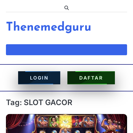
Skip
to
content
Thenemedguru
LOGIN
DAFTAR
Tag:
SLOT GACOR